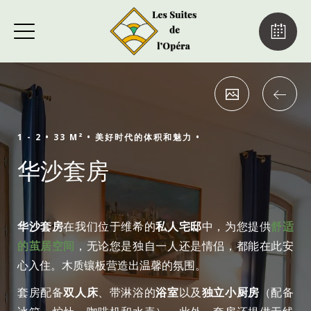
1 - 2 •
33 M² •
美好时代的体积和魅力 •
华沙套房
华沙套房
在我们位于维希的
私人宅邸
中，为您提供
舒适
的茧居空间
，无论您是独自一人还是情侣，都能在此安
心入住。木质镶板营造出温馨的氛围。
套房配备
双人床
、带淋浴的
浴室
以及
独立小厨房
（配备