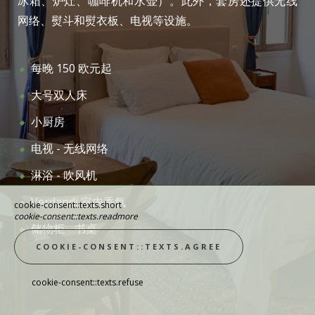
冰箱、炉灶、咖啡机和水壶）。此外，套房还提供无线
网络、熨斗和熨衣板、电视等设施。
每晚 150 欧元起
大号双人床
小厨房
电视 - 无线网络
淋浴 - 吹风机
Verdandi 室内香氛
cookie-consent::texts.short
cookie-consent::texts.readmore
储物柜 - 书桌
COOKIE-CONSENT::TEXTS.AGREE
cookie-consent::texts.refuse