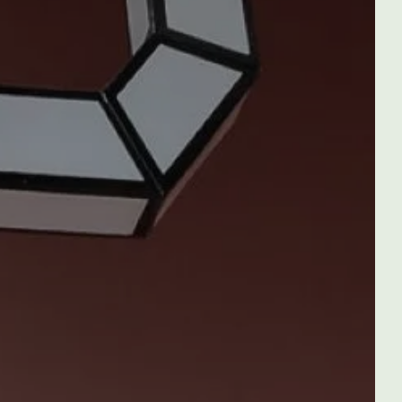
NOTRE COACHING
SPORTIF & SALLE
TRE
FITNESS
CÈS