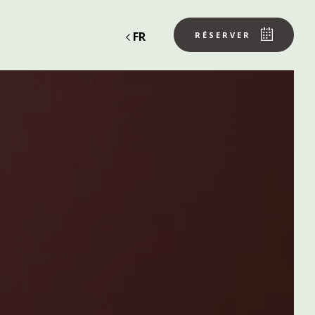
FR
RÉSERVER
éminaire
organiser un shooting